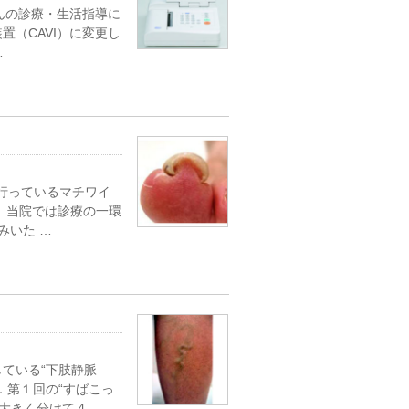
さんの診療・生活指導に
（CAVI）に変更し
…
で行っているマチワイ
 当院では診療の一環
みいた …
ている“下肢静脈
．第１回の“すばこっ
大きく分けて４ …