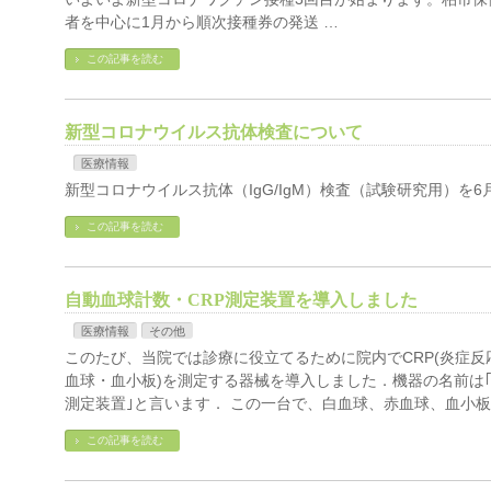
者を中心に1月から順次接種券の発送 …
この記事を読む
新型コロナウイルス抗体検査について
医療情報
新型コロナウイルス抗体（IgG/IgM）検査（試験研究用）を
この記事を読む
自動血球計数・CRP測定装置を導入しました
医療情報
その他
このたび、当院では診療に役立てるために院内でCRP(炎症反
血球・血小板)を測定する器械を導入しました．機器の名前は｢
測定装置｣と言います． この一台で、白血球、赤血球、血小板
この記事を読む