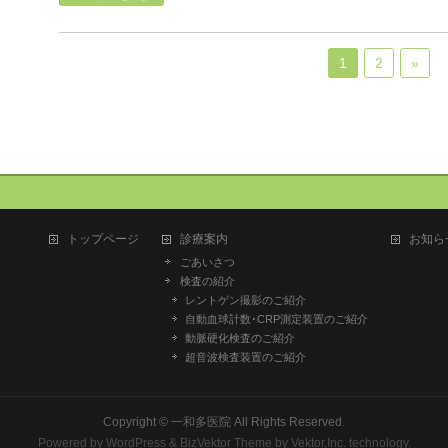
1
2
»
トップページ
診療案内
お知ら
ごあいさつ
検査の紹介
レントゲン撮影のご紹介
自動血球計数･CRP測定装置のご紹介
動脈硬化検査のご紹介
超音波検査装置のご紹介
Copyright ©
一和多医院
All Rights Reserved.
Powered by
WordPress
&
BizVektor Theme
by
Vektor,Inc.
technology.