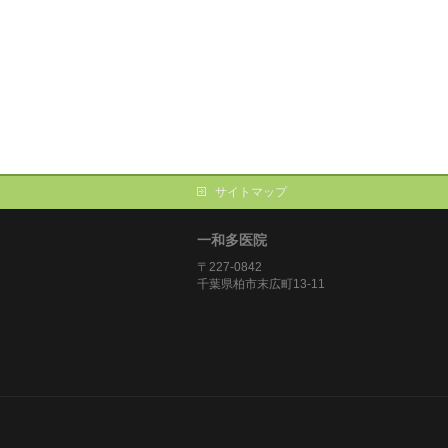
サイトマップ
一和多医院
〒227-0842
千葉県柏市末広町13-11