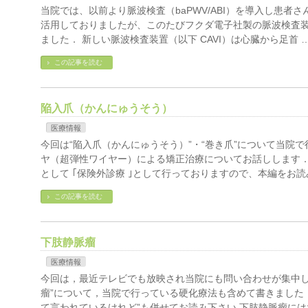
当院では、以前より脈波検査（baPWV/ABI）を導入し患者
活用しておりましたが、このたびフクダ電子社製の脈波検査装置
ました． 新しい脈波検査装置（以下 CAVI）は心臓から足首 
この記事を読む
陥入爪（かんにゅうそう）
医療情報
今回は“陥入爪（かんにゅうそう）”・“巻き爪”について当院
ヤ（超弾性ワイヤー）による矯正治療についてお話しします．
として ｢保険外診療 ｣として行っておりますので、本編をお読
この記事を読む
下肢静脈瘤
医療情報
今回は，最近テレビでも放映され当院にも問い合わせが集中し
瘤”について，当院で行っている硬化療法も含めて書きました
て言われているけれど”も併せてお読み下さい 下肢静脈瘤には