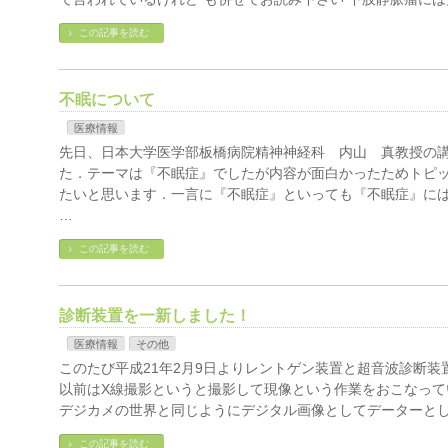
この記事を読む
不眠について
医療情報
先日、日本大学医学部板橋病院精神神経科 内山 真教授の
た．テーマは『不眠症』でしたが内容が面白かったためトピ
たいと思います．一言に『不眠症』といっても『不眠症』には
…
この記事を読む
診断装置を一新しました！
医療情報
その他
このたび平成21年2月9日よりレントゲン装置と超音波診断装
以前はX線撮影というと撮影して現像という作業をおこなって
デジカメの世界と同じようにデジタル画像としてデーターとし
この記事を読む